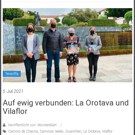
Teneriffa
5. Juli 2021
Auf ewig verbunden: La Orotava und
Vilaflor
Veröffentlicht von: Wochenblatt
Camino de Chasna
,
Caminos reales
,
Guanchen
,
La Orotava
,
Vilaflor