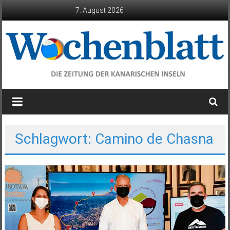
Zum
7. August 2026
Inhalt
springen
Wochenblatt
die
Zeitung
der
Schlagwort: Camino de Chasna
Kanarischen
Inseln