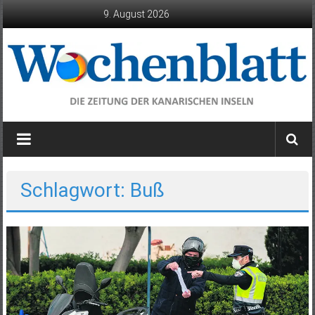
Zum
9. August 2026
Inhalt
springen
Wochenblatt
die
Zeitung
der
Schlagwort: Buß
Kanarischen
Inseln