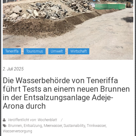
Teneriffa
Tourismus
Umwelt
Wirtschaft
2. Juli 2025
Die Wasserbehörde von Teneriffa
führt Tests an einem neuen Brunnen
in der Entsalzungsanlage Adeje-
Arona durch
Veröffentlicht von: Wochenblatt
Brunnen
,
Entsalzung
,
Meerwasser
,
Sustainability
,
Trinkwasser
,
Wasserversorgung