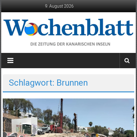
Zum
9. August 2026
Inhalt
springen
Wochenblatt
die
Zeitung
der
Schlagwort: Brunnen
Kanarischen
Inseln