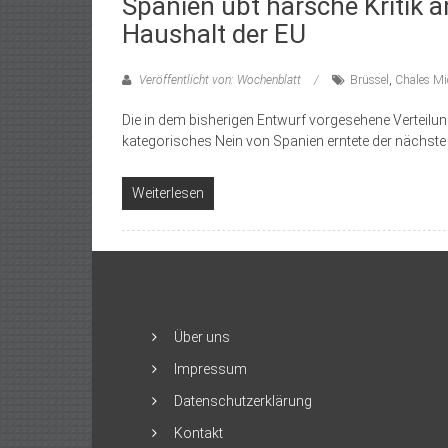
Spanien übt harsche Kritik 
Haushalt der EU
Veröffentlicht von: Wochenblatt
Brüssel
,
Chales Mi
Die in dem bisherigen Entwurf vorgesehene Verteilun
kategorisches Nein von Spanien erntete der nächste
Weiterlesen
Über uns
Impressum
Datenschutzerklärung
Kontakt