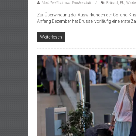
Veröffentlicht von: Wochenblatt
Brüssel
,
EU
,
Wiede
Zur Überwindung der Auswirkungen der Corona-Krise 
Anfang Dezember hat Brüssel vorläufig eine erste Z
Weiterlesen