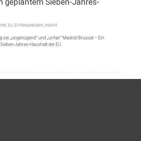
an geplantem Sieben-Jahres-
chel
,
EU
,
EU-Ratspräsident
,
Madrid
g sei „ungenügend“ und „unfair“ Madrid/Brüssel – Ein
 Sieben-Jahres-Haushalt der EU.