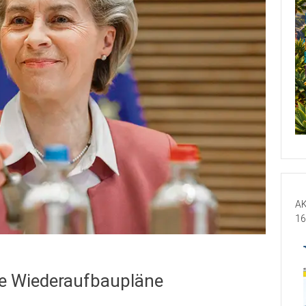
AK
16
he Wiederaufbaupläne