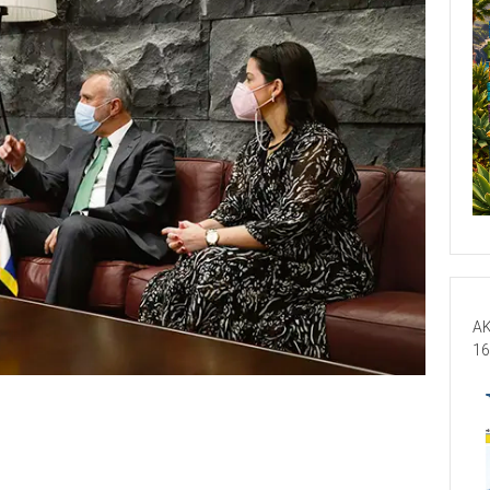
AK
16