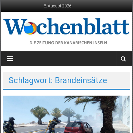
Zum
8. August 2026
Inhalt
springen
Wochenblatt
die
Zeitung
der
Schlagwort: Brandeinsätze
Kanarischen
Inseln