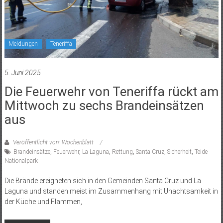
Meldungen
Teneriffa
5. Juni 2025
Die Feuerwehr von Teneriffa rückt am
Mittwoch zu sechs Brandeinsätzen
aus
Veröffentlicht von: Wochenblatt
Brandeinsätze
,
Feuerwehr
,
La Laguna
,
Rettung
,
Santa Cruz
,
Sicherheit
,
Teide
Nationalpark
Die Brände ereigneten sich in den Gemeinden Santa Cruz und La
Laguna und standen meist im Zusammenhang mit Unachtsamkeit in
der Küche und Flammen,