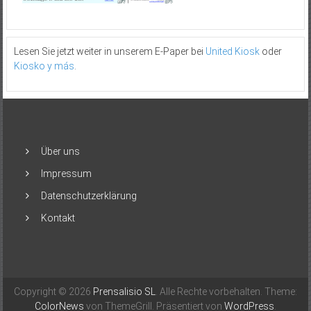
Lesen Sie jetzt weiter in unserem E-Paper bei
United Kiosk
oder
Kiosko y más
.
Über uns
Impressum
Datenschutzerklärung
Kontakt
Copyright © 2026
Prensalisio SL
. Alle Rechte vorbehalten. Theme:
ColorNews
von ThemeGrill. Präsentiert von
WordPress
.