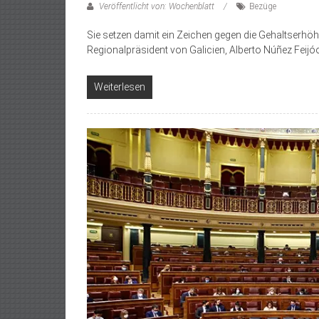
Veröffentlicht von: Wochenblatt
Bezüge
Sie setzen damit ein Zeichen gegen die Gehaltserhöh
Regionalpräsident von Galicien, Alberto Núñez Feijóo
Weiterlesen