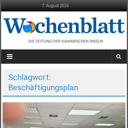
Zum
7. August 2026
Inhalt
springen
Wochenblatt
die
Zeitung
der
Schlagwort:
Kanarischen
Beschäftigungsplan
Inseln