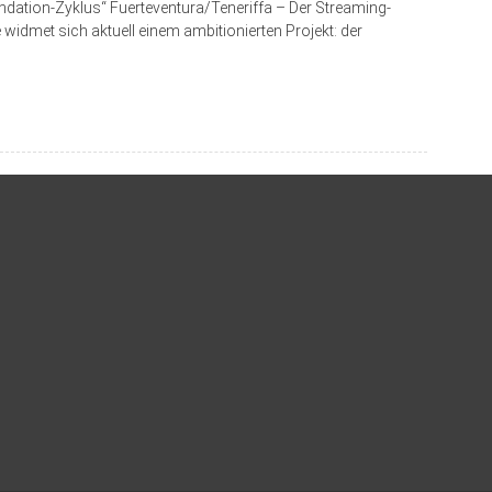
ndation-Zyklus“ Fuerteventura/Teneriffa – Der Streaming-
widmet sich aktuell einem ambitionierten Projekt: der