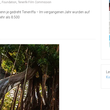
h
,
Foundation
,
Tenerife Film Commission
nn je gedreht Teneriffa – Im vergangenen Jahr wurden auf
ehr als 8.500
Le
Ki