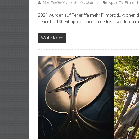
Veröffentlicht von: Wochenblatt
Apple TV
,
Filmdre
2021 wurden auf Teneriffa mehr Filmproduktionen de
Teneriffa 190 Filmproduktionen gedreht, wodurch m
Weiterlesen