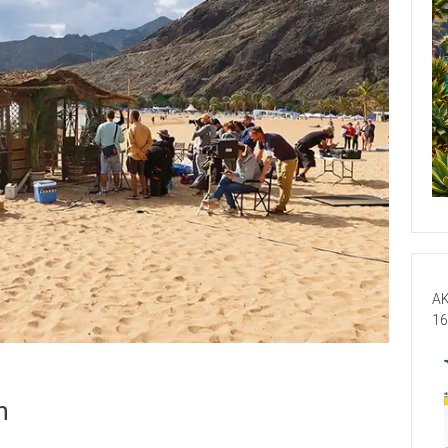
AK
16
n