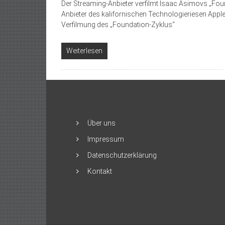
Der Streaming-Anbieter verfilmt Isaac Asimovs „Fou
Anbieter des kalifornischen Technologieriesen Apple 
Verfilmung des „Foundation-Zyklus“
Weiterlesen
Über uns
Impressum
Datenschutzerklärung
Kontakt