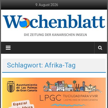
Zum
9. August 2026
Inhalt
springen
Wochenblatt
die
Zeitung
der
Schlagwort: Afrika-Tag
Kanarischen
Inseln