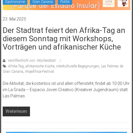
Gastronomie
Gran Canaria
Politik
23. Mai 2025
Der Stadtrat feiert den Afrika-Tag an
diesem Sonntag mit Workshops,
Vorträgen und afrikanischer Küche
Veröffentlicht von: Wochenblatt
Afrika-Tag
,
afrikanische Küche
,
interkulturelle Begegnungen
,
Las Palmas de
Gran Canaria
,
WojeÁfrica-Festival
Die Aktivität, die kostenlos ist und allen offensteht, findet ab 10:00 Uhr
im La Grada – Espacio Joven Creativo (Kreativer Jugendraum) statt.
Las Palmas
Weiterlesen