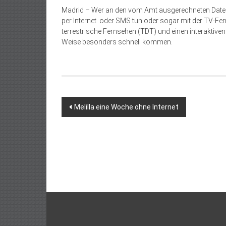
Madrid – Wer an den vom Amt ausgerechneten Daten 
per Internet oder SMS tun oder sogar mit der TV-Fe
terrestrische Fernsehen (TDT) und einen interaktive
Weise besonders schnell kommen.
Beitragsnavigation
Melilla eine Woche ohne Internet