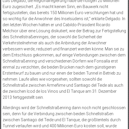
Luis Delgado, die Regionalregierung habe die nötigen 20 Millionen
Euro zugesichert. „Es macht keinen Sinn, ein Bauwerk nicht
fertigzustellen, das bereits 150 Millionen Euro verschlungen hat und
so wichtig für die Anwohner des Inselsüdens ist,“ erklärte Delgado. In
den letzten Wochen hätten er und Cabildo-Präsident Ricardo
Melchior über eine Lösung diskutiert, wie der Betrag zur Fertigstellung
des Schnellstraßenringes, der sowohl die Sicherheit der
Verkehrsteilnehmer als auch die Anbindung der Anwohner
verbessern werde, reduziert und finanziert werden könne. Man sei zu
dem Entschluss gekommen, auf einige Verbindungen zwischen dem
Schnellstraßenring und verschiedenen Dörfern wie Fonsalía erst
einmal zu verzichten, die beiden Brücken nach dem günstigeren
Erstentwurf zu bauen und nur einen der beiden Tunnel in Betrieb zu
nehmen. Laufe alles wie vorgesehen, sollten sowohl die
Schnellstraße zwischen Armeñime und Santiago del Teide als auch
die zwischen Icod de los Vinos und El Tanque am 31. Dezember
2013 fertiggestellt sein.
Allerdings wird der Schnellstraßenring dann noch nicht geschlossen
sein, denn für die Verbindung zwischen beiden Schnellstraßen
zwischen Santiago del Teide und El Tanque, die größtenteils durch
Tunnel verlaufen wird und 400 Millionen Euro kosten soll, wurde