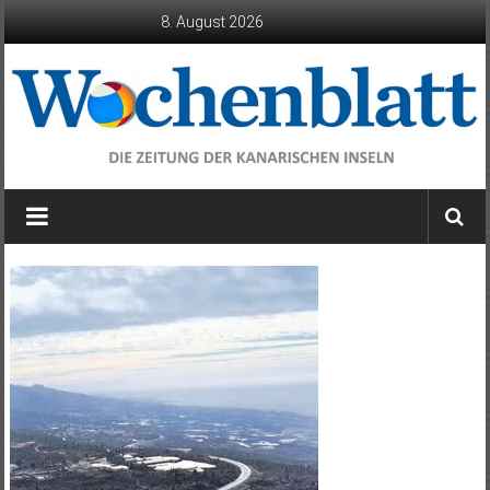
Zum
8. August 2026
Inhalt
springen
Wochenblatt
die
Zeitung
der
Kanarischen
Inseln