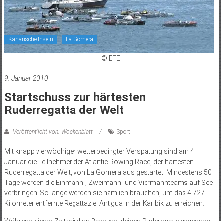
Kanarische Inseln
La Gomera
© EFE
9. Januar 2010
Startschuss zur härtesten
Ruderregatta der Welt
Veröffentlicht von: Wochenblatt
Sport
Mit knapp vierwöchiger wetter­bedingter Verspätung sind am 4.
Januar die Teilnehmer der Atlantic Rowing Race, der härtesten
Ruderregatta der Welt, von La Gomera aus gestartet. Mindestens 50
Tage werden die Einmann-, Zweimann- und Viermannteams auf See
verbringen. So lange werden sie nämlich brauchen, um das 4.727
Kilometer entfernte Regattaziel Antigua in der Karibik zu erreichen.
Während dieser Zeit wird an Bord der kleinen Ruderboote gegessen,