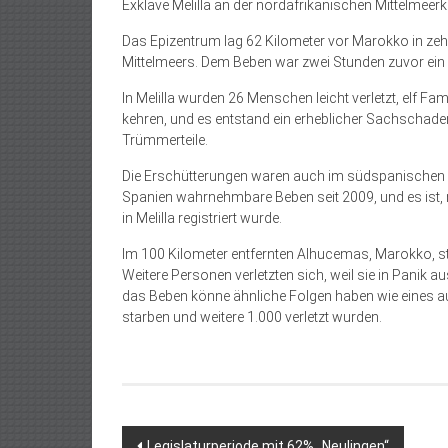
Exklave Melilla an der nordafrikanischen Mittelmeerk
Das Epizentrum lag 62 Kilometer vor Marokko in zeh
Mittelmeers. Dem Beben war zwei Stunden zuvor ein
In Melilla wurden 26 Menschen leicht verletzt, elf F
kehren, und es entstand ein erheblicher Sachschade
Trümmerteile.
Die Erschütterungen waren auch im südspanischen A
Spanien wahrnehmbare Beben seit 2009, und es ist, 
in Melilla registriert wurde.
Im 100 Kilometer entfernten Alhucemas, Marokko, st
Weitere Personen verletzten sich, weil sie in Panik 
das Beben könne ähnliche Folgen haben wie eines 
starben und weitere 1.000 verletzt wurden.
Beitragsnavigation
Legislaturperiode mit 62% „Neulingen“