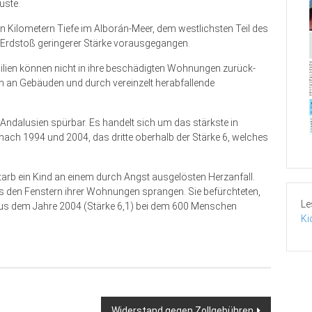
üste.
n Kilometern Tiefe im Alborán-Meer, dem westlichsten Teil des
 Erdstoß geringerer Stärke vorausgegangen.
amilien können nicht in ihre beschädigten Wohnungen zurück-
n an Gebäuden und durch vereinzelt herabfallende
ndalusien spürbar. Es handelt sich um das stärkste in
nach 1994 und 2004, das dritte oberhalb der Stärke 6, welches
arb ein Kind an einem durch Angst ausgelösten Herzanfall.
aus den Fenstern ihrer Wohnungen sprangen. Sie befürchteten,
Le
aus dem Jahre 2004 (Stärke 6,1) bei dem 600 Menschen
Ki
Widerstand gegen Zollgebühren