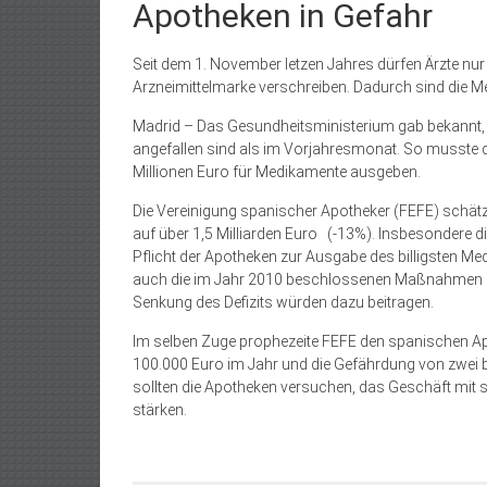
Apotheken in Gefahr
Seit dem 1. November letzen Jahres dürfen Ärzte nu
Arzneimittelmarke verschreiben. Dadurch sind die 
Madrid – Das Gesundheitsministerium gab bekannt,
angefallen sind als im Vorjahresmonat. So musste 
Millionen Euro für Medikamente ausgeben.
Die Vereinigung spanischer Apotheker (FEFE) schätz
auf über 1,5 Milliarden Euro (-13%). Insbesondere di
Pflicht der Apotheken zur Ausgabe des billigsten M
auch die im Jahr 2010 beschlossenen Maßnahmen z
Senkung des Defizits würden dazu beitragen.
Im selben Zuge prophezeite FEFE den spanischen Ap
100.000 Euro im Jahr und die Gefährdung von zwei bi
sollten die Apotheken versuchen, das Geschäft mit s
stärken.