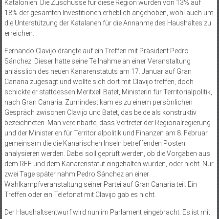
Katalonien. Die Zuschüsse für diese Region wurden von 13% auf
18% der gesamten Investitionen erheblich angehoben, wohl auch um
die Unterstützung der Katalanen für die Annahme des Haushaltes zu
erreichen.
Fernando Clavijo drängte auf ein Treffen mit Präsident Pedro
Sánchez. Dieser hatte seine Teilnahme an einer Veranstaltung
anlässlich des neuen Kanarenstatuts am 17. Januar auf Gran
Canaria zugesagt und wollte sich dort mit Clavijo treffen, doch
schickte er stattdessen Meritxell Batet, Ministerin für Territorialpolitik,
nach Gran Canaria. Zumindest kam es zu einem persönlichen
Gespräch zwischen Clavijo und Batet, das beide als konstruktiv
bezeichneten. Man vereinbarte, dass Vertreter der Regionalregierung
und der Minis­terien für Territorialpolitik und Finanzen am 8. Februar
gemeinsam die die Kanarischen Inseln betreffenden Posten
analysieren werden. Dabei soll geprüft werden, ob die Vorgaben aus
dem REF und dem Kanarenstatut eingehalten wurden, oder nicht. Nur
zwei Tage später nahm Pedro Sánchez an einer
Wahlkampfveranstaltung seiner Partei auf Gran Canaria teil. Ein
Treffen oder ein Telefonat mit Clavijo gab es nicht.
Der Haushaltsentwurf wird nun im Parlament eingebracht. Es ist mit