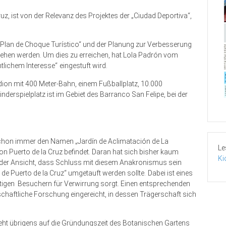
uz, ist von der Relevanz des Projektes der „Ciudad Deportiva“,
 „Plan de Choque Turístico“ und der Planung zur Verbesserung
gesehen werden. Um dies zu erreichen, hat Lola Padrón vom
tlichem Interesse“ eingestuft wird.
dion mit 400 Meter-Bahn, einem Fußballplatz, 10.000
derspielplatz ist im Gebiet des Barranco San Felipe, bei der
 schon immer den Namen „Jardín de Aclimatación de La
Le
n Puerto de la Cruz befindet. Daran hat sich bisher kaum
Ki
 der Ansicht, dass Schluss mit diesem Anakronismus sein
e Puerto de la Cruz“ umgetauft werden sollte. Dabei ist eines
tigen Besuchern für Verwirrung sorgt. Einen entsprechenden
tschaftliche Forschung eingereicht, in dessen Trägerschaft sich
eht übrigens auf die Gründungszeit des Botanischen Gartens