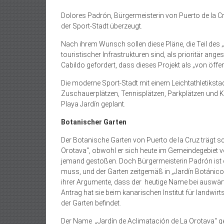
Dolores Padrón, Bürgermeis­terin von Puerto de la Cr
der Sport-Stadt überzeugt.
Nach ihrem Wunsch sollen diese Pläne, die Teil des
touristischer Infrastrukturen sind, als prioritär an
Cabildo gefordert, dass dieses Projekt als „von öffen
Die moderne Sport-Stadt mit einem Leichtathletiksta
Zuschauerplätzen, Tennisplätzen, Parkplätzen und Kin
Playa Jardín geplant.
Botanischer Garten
Der Botanische Garten von Puerto de la Cruz trägt
Orotava“, obwohl er sich heute im Gemeindegebiet vo
jemand gestoßen. Doch Bürgermeisterin Padrón ist
muss, und der Garten zeitgemäß in „Jardín Botánico d
ihrer Argumente, dass der heutige Name bei auswär
Antrag hat sie beim kanarischen Institut für landwir
der Garten befindet.
Der Name „Jardín de Aclimatación de La Orotava“ g