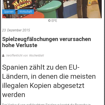
Spanien
Wirtschaft
© EFE
23. Dezember 2015
Spielzeugfälschungen verursachen
hohe Verluste
Veröffentlicht von: Wochenblatt
Spanien zählt zu den EU-
Ländern, in denen die meisten
illegalen Kopien abgesetzt
werden
Der Verkauf von gefälschtem Spielzeug kostet die Branche in