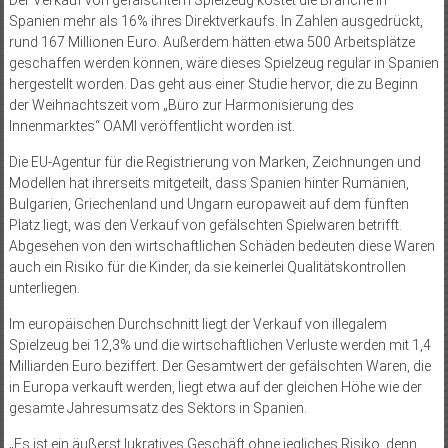
Spanien mehr als 16% ihres Direktverkaufs. In Zahlen ausgedrückt,
rund 167 Millionen Euro. Außerdem hätten etwa 500 Arbeitsplätze
geschaffen werden können, wäre dieses Spielzeug regulär in Spanien
hergestellt worden. Das geht aus einer Studie hervor, die zu Beginn
der Weihnachtszeit vom „Büro zur Harmonisierung des
Innenmarktes“ OAMI veröffentlicht worden ist.
Die EU-Agentur für die Registrierung von Marken, Zeichnungen und
Modellen hat ihrerseits mitgeteilt, dass Spanien hinter Rumänien,
Bulgarien, Griechenland und Ungarn europaweit auf dem fünften
Platz liegt, was den Verkauf von gefälschten Spielwaren betrifft.
Abgesehen von den wirtschaftlichen Schäden bedeuten diese Waren
auch ein Risiko für die Kinder, da sie keinerlei Qualitätskontrollen
unterliegen.
Im europäischen Durchschnitt liegt der Verkauf von illegalem
Spielzeug bei 12,3% und die wirtschaftlichen Verluste werden mit 1,4
Milliarden Euro beziffert. Der Gesamtwert der gefälschten Waren, die
in Europa verkauft werden, liegt etwa auf der gleichen Höhe wie der
gesamte Jahresumsatz des Sektors in Spanien.
„Es ist ein äußerst lukratives Geschäft ohne jegliches Risiko, denn