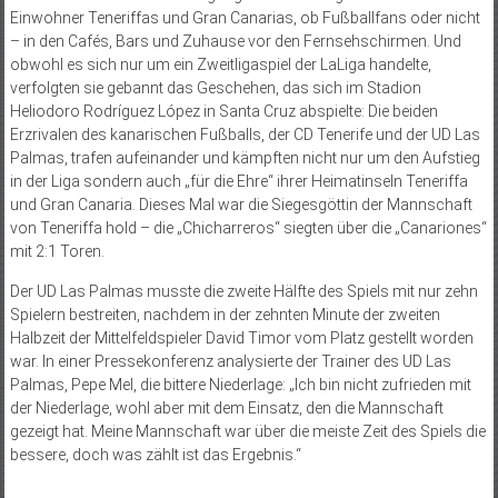
Einwohner Teneriffas und Gran Canarias, ob Fußballfans oder nicht
– in den Cafés, Bars und Zuhause vor den Fernsehschirmen. Und
obwohl es sich nur um ein Zweitligaspiel der LaLiga handelte,
verfolgten sie gebannt das Geschehen, das sich im Stadion
Heliodoro Rodríguez López in Santa Cruz abspielte: Die beiden
Erzrivalen des kanarischen Fußballs, der CD Tenerife und der UD Las
Palmas, trafen aufeinander und kämpften nicht nur um den Aufstieg
in der Liga sondern auch „für die Ehre“ ihrer Heimatinseln Teneriffa
und Gran Canaria. Dieses Mal war die Siegesgöttin der Mannschaft
von Teneriffa hold – die „Chicharreros“ siegten über die „Canariones“
mit 2:1 Toren.
Der UD Las Palmas musste die zweite Hälfte des Spiels mit nur zehn
Spielern bestreiten, nachdem in der zehnten Minute der zweiten
Halbzeit der Mittelfeldspieler David Timor vom Platz gestellt worden
war. In einer Pressekonferenz analysierte der Trainer des UD Las
Palmas, Pepe Mel, die bittere Niederlage: „Ich bin nicht zufrieden mit
der Niederlage, wohl aber mit dem Einsatz, den die Mannschaft
gezeigt hat. Meine Mannschaft war über die meiste Zeit des Spiels die
bessere, doch was zählt ist das Ergebnis.“