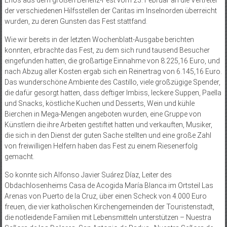
der verschiedenen Hilfsstellen der Caritas im Inselnorden überreicht
wurden, zu deren Gunsten das Fest stattfand.
Wie wir bereits in der letzten Wochenblatt-Ausgabe berichten
konnten, erbrachte das Fest, zu dem sich rund tausend Besucher
eingefunden hatten, die großartige Einnahme von 8.225,16 Euro, und
nach Abzug aller Kosten ergab sich ein Reinertrag von 6.145,16 Euro.
Das wunderschöne Ambiente des Castillo, viele großzügige Spender,
die dafür gesorgt hatten, dass deftiger Imbiss, leckere Suppen, Paella
und Snacks, köstliche Kuchen und Desserts, Wein und kühle
Bierchen in Mega-Mengen angeboten wurden, eine Gruppe von
Künstlern die ihre Arbeiten gestiftet hatten und verkauften, Musiker,
die sich in den Dienst der guten Sache stellten und eine große Zahl
von freiwilligen Helfern haben das Fest zu einem Riesenerfolg
gemacht.
So konnte sich Alfonso Javier Suárez Díaz, Leiter des
Obdachlosenheims Casa de Acogida María Blanca im Ortsteil Las
Arenas von Puerto de la Cruz, über einen Scheck von 4.000 Euro
freuen, die vier katholischen Kirchengemeinden der Touristenstadt,
die notleidende Familien mit Lebensmitteln unterstützen – Nuestra