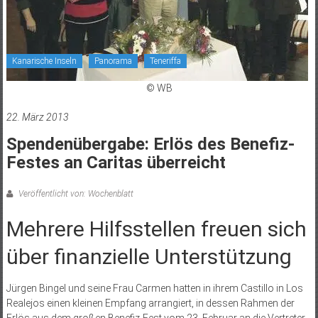
Kanarische Inseln
Panorama
Teneriffa
© WB
22. März 2013
Spendenübergabe: Erlös des Benefiz-
Festes an Caritas überreicht
Veröffentlicht von: Wochenblatt
Mehrere Hilfsstellen freuen sich
über finanzielle Unterstützung
Jürgen Bingel und seine Frau Carmen hatten in ihrem Castillo in Los
Realejos einen kleinen Empfang arrangiert, in dessen Rahmen der
Erlös aus dem großen Benefiz-Fest vom 23. Februar an die Vertreter