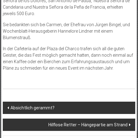
Señora de los Dolores, San Antonio de Padua, Nuestra Señora de
Candelaria und Nuestra Señora de la Peña de Francia, erhielten
jeweils 500 Euro.
Sie bedankten sich bei Carmen, der Ehefrau von Jürgen Bingel, und
Wochenblatt-Herausgeberin Hannelore Lindner mit einem
Blumenstrauß.
In der Cafetería auf der Plaza del Charco trafen sich all die guten
Geister, die das Fest möglich gemacht hatten, dann noch einmal auf
einen Kaffee oder ein Bierchen zum Erfahrungsaustausch und um
Pläne zu schmieden für ein neues Event im nächsten Jahr.
Beitragsnavigation
Absichtlich gerammt?
Hilflose Retter – Hängepartie am Strand