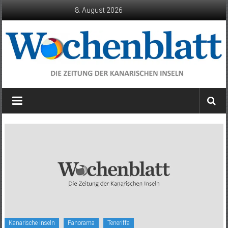
Zum
8. August 2026
Inhalt
springen
Wochenblatt
die
Zeitung
der
Kanarischen
Inseln
Kanarische Inseln
Panorama
Teneriffa