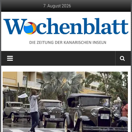
Zum
7. August 2026
Inhalt
springen
Wochenblatt
die
Zeitung
der
Kanarischen
Inseln