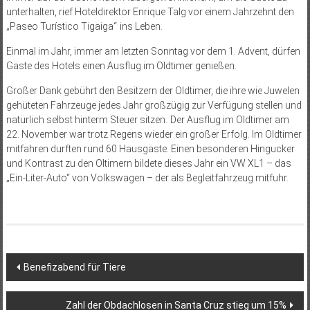
unterhalten, rief Hoteldirektor Enrique Talg vor einem Jahrzehnt den
„Paseo Turístico Tigaiga“ ins Leben.
Einmal im Jahr, immer am letzten Sonntag vor dem 1. Advent, dürfen
Gäste des Hotels einen Ausflug im Oldtimer genießen.
Großer Dank gebührt den Besitzern der Oldtimer, die ihre wie Juwelen
gehüteten Fahrzeuge jedes Jahr großzügig zur Verfügung stellen und
natürlich selbst hinterm Steuer sitzen. Der Ausflug im Oldtimer am
22. November war trotz Regens wieder ein großer Erfolg. Im Oldtimer
mitfahren durften rund 60 Hausgäste. Einen besonderen Hingucker
und Kontrast zu den Oltimern bildete dieses Jahr ein VW XL1 – das
„Ein-Liter-Auto“ von Volkswagen – der als Begleitfahrzeug mitfuhr.
Beitragsnavigation
Benefizabend für Tiere
Zahl der Obdachlosen in Santa Cruz stieg um 15%