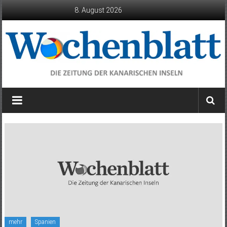
Zum
8. August 2026
Inhalt
springen
Wochenblatt
die
Zeitung
der
Kanarischen
Inseln
mehr
Spanien