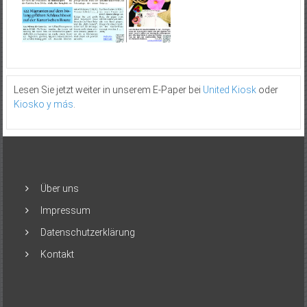
Lesen Sie jetzt weiter in unserem E-Paper bei
United Kiosk
oder
Kiosko y más
.
Über uns
Impressum
Datenschutzerklärung
Kontakt