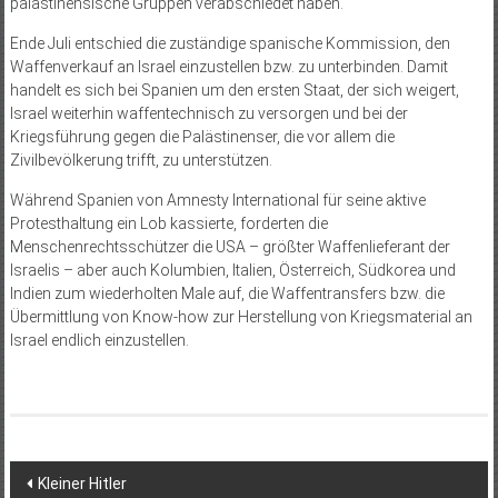
palästinensische Gruppen verabschiedet haben.
Ende Juli entschied die zuständige spanische Kommission, den
Waffenverkauf an Israel einzustellen bzw. zu unterbinden. Damit
handelt es sich bei Spanien um den ersten Staat, der sich weigert,
Israel weiterhin waffentechnisch zu versorgen und bei der
Kriegsführung gegen die Palästinenser, die vor allem die
Zivilbevölkerung trifft, zu unterstützen.
Während Spanien von Amnesty International für seine aktive
Protesthaltung ein Lob kassierte, forderten die
Menschenrechtsschützer die USA – größter Waffenlieferant der
Israelis – aber auch Kolumbien, Italien, Österreich, Südkorea und
Indien zum wiederholten Male auf, die Waffentransfers bzw. die
Übermittlung von Know-how zur Herstellung von Kriegsmaterial an
Israel endlich einzustellen.
Beitragsnavigation
Kleiner Hitler