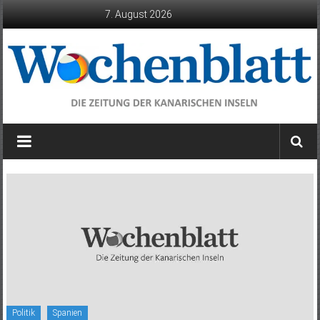
Zum
7. August 2026
Inhalt
springen
Wochenblatt
die
Zeitung
der
Kanarischen
Inseln
Politik
Spanien