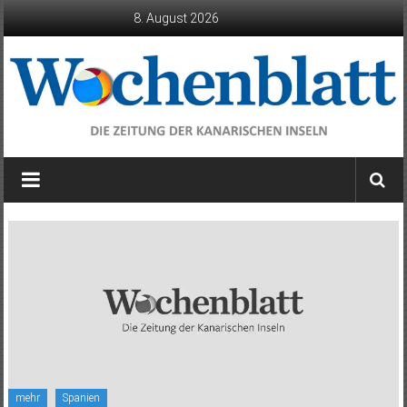
Zum
8. August 2026
Inhalt
springen
Wochenblatt
die
Zeitung
der
Kanarischen
Inseln
mehr
Spanien