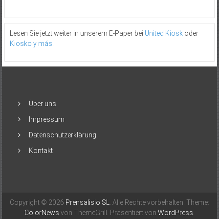
Lesen Sie jetzt weiter in unserem E-Paper bei
United Kiosk
oder
Kiosko y más
.
Über uns
Impressum
Datenschutzerklärung
Kontakt
Copyright © 2026
Prensalisio SL
. Alle Rechte vorbehalten. Theme:
ColorNews
von ThemeGrill. Präsentiert von
WordPress
.