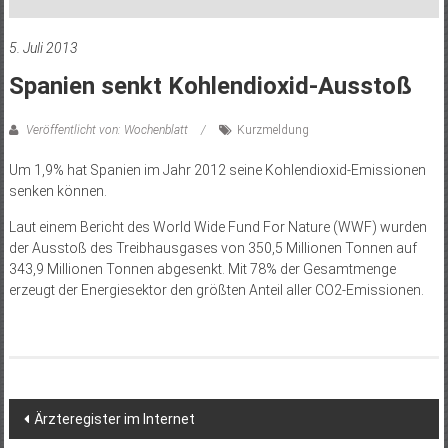
5. Juli 2013
Spanien senkt Kohlendioxid-Ausstoß
Veröffentlicht von: Wochenblatt
Kurzmeldung
Um 1,9% hat Spanien im Jahr 2012 seine Kohlendioxid-Emissionen
senken können.
Laut einem Bericht des World Wide Fund For Nature (WWF) wurden
der Ausstoß des Treibhausgases von 350,5 Millionen Tonnen auf
343,9 Millionen Tonnen abgesenkt. Mit 78% der Gesamtmenge
erzeugt der Energiesektor den größten Anteil aller CO­2-Emissionen.
Beitragsnavigation
Ärzteregister im Internet