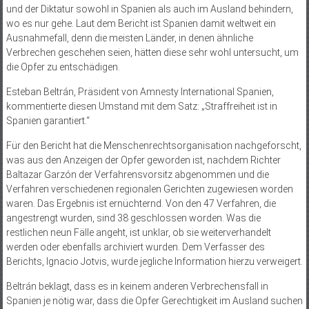
und der Diktatur sowohl in Spanien als auch im Ausland behindern,
wo es nur gehe. Laut dem Bericht ist Spanien damit weltweit ein
Ausnahmefall, denn die meisten Länder, in denen ähnliche
Verbrechen geschehen seien, hätten diese sehr wohl untersucht, um
die Opfer zu entschädigen.
Esteban Beltrán, Präsident von Amnesty International Spanien,
kommentierte diesen Umstand mit dem Satz: „Straffreiheit ist in
Spanien garantiert.“
Für den Bericht hat die Menschenrechtsorganisation nachgeforscht,
was aus den Anzeigen der Opfer geworden ist, nachdem Richter
Baltazar Garzón der Verfahrensvorsitz abgenommen und die
Verfahren verschiedenen regionalen Gerichten zugewiesen worden
waren. Das Ergebnis ist ernüchternd. Von den 47 Verfahren, die
angestrengt wurden, sind 38 geschlossen worden. Was die
restlichen neun Fälle angeht, ist unklar, ob sie weiterverhandelt
werden oder ebenfalls archiviert wurden. Dem Verfasser des
Berichts, Ignacio Jotvis, wurde jegliche Information hierzu verweigert.
Beltrán beklagt, dass es in keinem anderen Verbrechensfall in
Spanien je nötig war, dass die Opfer Gerechtigkeit im Ausland suchen