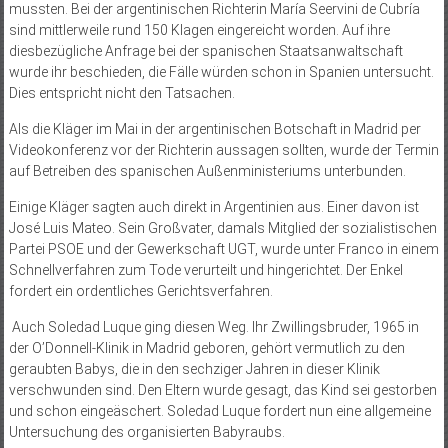
mussten. Bei der argentinischen Richterin María Seervini de Cubría
sind mittlerweile rund 150 Klagen eingereicht worden. Auf ihre
diesbezügliche Anfrage bei der spanischen Staatsanwaltschaft
wurde ihr beschieden, die Fälle würden schon in Spanien untersucht.
Dies entspricht nicht den Tatsachen.
Als die Kläger im Mai in der argentinischen Botschaft in Madrid per
Videokonferenz vor der Richterin aussagen sollten, wurde der Termin
auf Betreiben des spanischen Außenministeriums unterbunden.
Einige Kläger sagten auch direkt in Argentinien aus. Einer davon ist
José Luis Mateo. Sein Großvater, damals Mitglied der sozialistischen
Partei PSOE und der Gewerkschaft UGT, wurde unter Franco in einem
Schnellverfahren zum Tode verurteilt und hingerichtet. Der Enkel
fordert ein ordentliches Gerichtsverfahren.
Auch Soledad Luque ging diesen Weg. Ihr Zwillingsbruder, 1965 in
der O’Donnell-Klinik in Madrid geboren, gehört vermutlich zu den
geraubten Babys, die in den sechziger Jahren in dieser Klinik
verschwunden sind. Den Eltern wurde gesagt, das Kind sei gestorben
und schon eingeäschert. Soledad Luque fordert nun eine allgemeine
Untersuchung des organisierten Babyraubs.