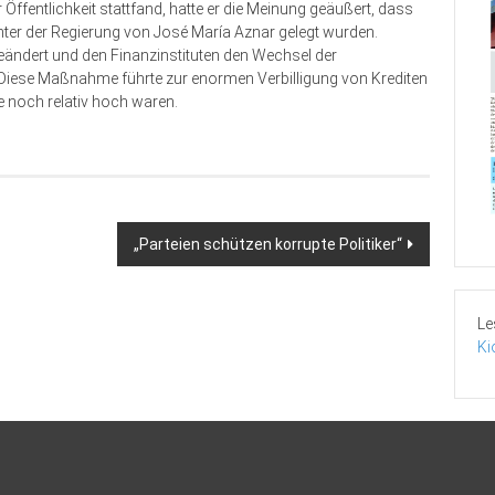
Öffentlichkeit stattfand, hatte er die Meinung geäußert, dass
 unter der Regierung von José María Aznar gelegt wurden.
ndert und den Finanzinstituten den Wechsel der
 Diese Maßnahme führte zur enormen Verbilligung von Krediten
ite noch relativ hoch waren.
„Parteien schützen korrupte Politiker“
Le
Ki