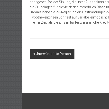
abgegeben. Bei der Sitzung, die unter Ausschluss der 
die Grundlagen für die vielzitierte Immobilien-Blase
Damals habe die PP-Regierung die Bestimmungen geä
Hypothekenzinsen von fest auf variabel ermöglicht.
in einer Zeit, als die Zinsen für festverzinsliche Kred
Beitragsnavigation
Unerwünschte Person