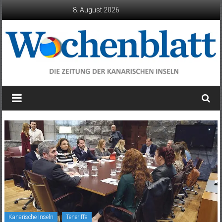
Zum
8. August 2026
Inhalt
springen
Wochenblatt
die
Zeitung
der
Kanarischen
Inseln
Kanarische Inseln
Teneriffa