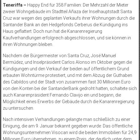
Teneriffa –
Happy End für 358 Familien: Der Mehrzahl der Mieter
zweier Wohngebäude im Stadtteil Añaza der Inselhauptstadt Santa
Cruz war wegen des geplanten Verkaufs ihrer Wohnungen durch die
Santander Bank an den Hedgefonds Cerberus die Kündigung ins
Haus geflattert. Doch nun hat die Kanarenregierung
Kaufverhandlungen erfolgreich abgeschlossen, und sie können in
ihren Wohnungen bleiben.
Nachdem der Bürgermeister von Santa Cruz, José Manuel
Bermúdez, und Inselpräsident Carlos Alonso im Oktober gegen die
Kündigungen und den Verkauf der beiden auf öffentlichem Grund
erbauten Wohntürme protestiert, und mit dem Abzug der Guthaben
des Cabildos und der Stadt von zusammen fast 30 Millionen Euro
von den Konten bei der SantanderBank gedroht hatten, schaltete sich
auch Kanarenpräsident Fernando Clavijo ein und begann, die
Möglichkeit eines Erwerbs der Gebäude durch die Kanarenregierung
zu untersuchen.
Nach intensiven Verhandlungen gelangte man schließlich zu einer
Einigung, die am 9. Januar bekannt gegeben wurde: Das öffentliche
Wohnungsunternehmen Visocan wird die beiden Immobilien für 24,9
Millionen Euro übernehmen, zu einem Preis, der deutlich unter dem