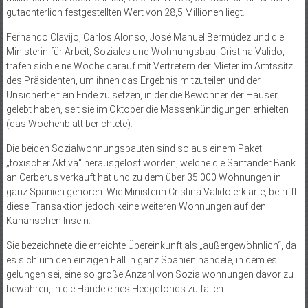
gutachterlich festgestellten Wert von 28,5 Millionen liegt.
Fernando Clavijo, Carlos Alonso, José Manuel Bermúdez und die
Ministerin für Arbeit, Soziales und Wohnungsbau, Cristina Valido,
trafen sich eine Woche darauf mit Vertretern der Mieter im Amtssitz
des Präsidenten, um ihnen das Ergebnis mitzuteilen und der
Unsicherheit ein Ende zu setzen, in der die Bewohner der Häuser
gelebt haben, seit sie im Oktober die Massenkündigungen erhielten
(das Wochenblatt berichtete).
Die beiden Sozialwohnungsbauten sind so aus einem Paket
„toxischer Aktiva“ herausgelöst worden, welche die Santander Bank
an Cerberus verkauft hat und zu dem über 35.000 Wohnungen in
ganz Spanien gehören. Wie Ministerin Cristina Valido erklärte, betrifft
diese Transaktion jedoch keine weiteren Wohnungen auf den
Kanarischen Inseln.
Sie bezeichnete die erreichte Übereinkunft als „außerge­wöhn­lich“, da
es sich um den einzigen Fall in ganz Spanien handele, in dem es
gelungen sei, eine so große Anzahl von Sozialwohnungen davor zu
bewahren, in die Hände eines Hedgefonds zu fallen.