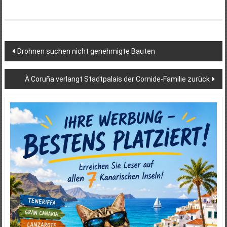
Beitragsnavigation
Drohnen suchen nicht genehmigte Bauten
À Coruña verlangt Stadtpalais der Cornide-Familie zurück