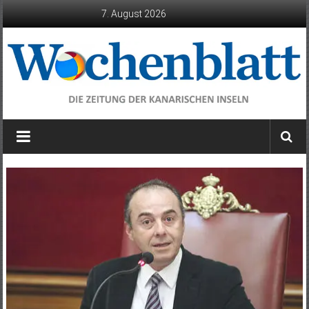
Zum
7. August 2026
Inhalt
springen
Wochenblatt
die
Zeitung
der
Kanarischen
Inseln