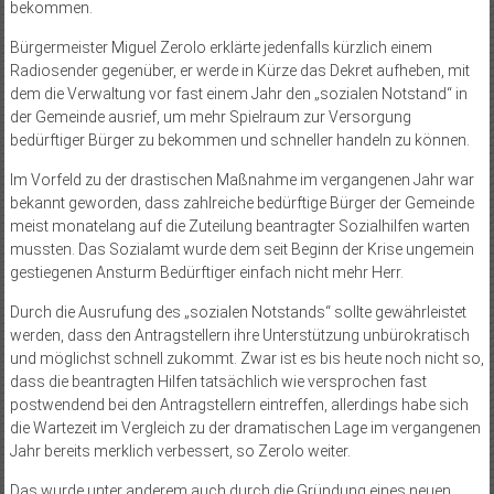
bekommen.
Bürgermeister Miguel Zerolo erklärte jedenfalls kürzlich einem
Radiosender gegenüber, er werde in Kürze das Dekret aufheben, mit
dem die Verwaltung vor fast einem Jahr den „sozialen Notstand“ in
der Gemeinde ausrief, um mehr Spielraum zur Versorgung
bedürftiger Bürger zu bekommen und schneller handeln zu können.
Im Vorfeld zu der drastischen Maßnahme im vergangenen Jahr war
bekannt geworden, dass zahlreiche bedürftige Bürger der Gemeinde
meist monatelang auf die Zuteilung beantragter Sozialhilfen warten
mussten. Das Sozialamt wurde dem seit Beginn der Krise ungemein
gestiegenen Ansturm Bedürftiger einfach nicht mehr Herr.
Durch die Ausrufung des „sozialen Notstands“ sollte gewährleistet
werden, dass den Antragstellern ihre Unterstützung unbürokratisch
und möglichst schnell zukommt. Zwar ist es bis heute noch nicht so,
dass die beantragten Hilfen tatsächlich wie versprochen fast
postwendend bei den Antragstellern eintreffen, allerdings habe sich
die Wartezeit im Vergleich zu der dramatischen Lage im vergangenen
Jahr bereits merklich verbessert, so Zerolo weiter.
Das wurde unter anderem auch durch die Gründung eines neuen