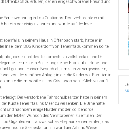
adt Offenbach zu erfüllen, der ein eingeschworener Freund und
 Ferienwohnung in Los Cris­­­tianos. Dort verbrachte er mit
b bereits vor einigen Jahren und wurde auf der Insel
etzt ebenfalls in seinem Haus in Offenbach starb, hatte er in
der Insel dem SOS Kinderdorf von Teneriffa zukommen sollte.
abe, diesen Teil des Tes­taments zu vollstrecken und Dr.
nheit. Er reiste in Begleitung seiner Frau auf die Insel und
nfantil genannt – einen Besuch ab, um sich zu vergewissern,
 war von der schönen Anlage, in der die Kinder wie Familien in
konnte die Immobilie in Los Cristianos schließlich verkauft
Le
.
Ki
erledigt. Der verstorbene Fahrschulbesitzer hatte in seinem
er Küste Teneriffas ins Meer zu versenken. Die Urne hatte
ht und nachdem einige Hürden mit der Zollbehörde
um den letzten Wunsch des Verstorbenen zu erfüllen. Der
n Los Gigantes ein französisches Ehepaar kennenlernten, das
 die gewünschte Seebestattung in würdiger Art und Weise