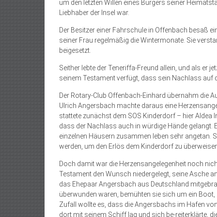
um den letzten Willen eines Bürgers seiner Heimatst
Liebhaber der Insel war.
Der Besitzer einer Fahrschule in Offenbach besaß eine
seiner Frau regelmäßig die Wintermonate. Sie verstar
beigesetzt.
Seither lebte der Teneriffa-Freund allein, und als er j
seinem Testament verfügt, dass sein Nachlass auf 
Der Rotary-Club Offenbach-Einhard übernahm die Aufg
Ulrich Angersbach machte daraus eine Herzensangelege
stattete zunächst dem SOS Kinderdorf – hier Aldea I
dass der Nachlass auch in würdige Hände gelangt. Er
einzelnen Häusern zusammen leben sehr angetan. So 
werden, um den Erlös dem Kinderdorf zu überweisen
Doch damit war die Herzensangelegenheit noch nicht 
Testament den Wunsch niedergelegt, seine Asche an d
das Ehepaar Angersbach aus Deutschland mitgebrac
überwunden waren, bemühten sie sich um ein Boot, 
Zufall wollte es, dass die Angersbachs im Hafen vo
dort mit seinem Schiff lag und sich be-reit­erklärte,