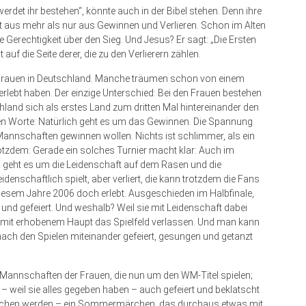
erdet ihr bestehen“, könnte auch in der Bibel stehen. Denn ihre
 aus mehr als nur aus Gewinnen und Verlieren. Schon im Alten
e Gerechtigkeit über den Sieg. Und Jesus? Er sagt: „Die Ersten
uf die Seite derer, die zu den Verlierern zählen.
r Frauen in Deutschland. Manche träumen schon von einem
ebt haben. Der einzige Unterschied: Bei den Frauen bestehen
hland sich als erstes Land zum dritten Mal hintereinander den
gen Worte: Natürlich geht es um das Gewinnen. Die Spannung
Mannschaften gewinnen wollen. Nichts ist schlimmer, als ein
otzdem: Gerade ein solches Turnier macht klar: Auch im
Da geht es um die Leidenschaft auf dem Rasen und die
enschaftlich spielt, aber verliert, die kann trotzdem die Fans
diesem Jahre 2006 doch erlebt. Ausgeschieden im Halbfinale,
nd gefeiert. Und weshalb? Weil sie mit Leidenschaft dabei
r mit erhobenem Haupt das Spielfeld verlassen. Und man kann
ach den Spielen miteinander gefeiert, gesungen und getanzt
annschaften der Frauen, die nun um den WM-Titel spielen;
– weil sie alles gegeben haben – auch gefeiert und beklatscht
chen werden – ein Sommermärchen, das durchaus etwas mit