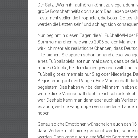
Der Satz: „Wenn ihr aufhören könnt zu siegen, dann w
große Botschaft heißt doch auch: Das Leben besteht
Testament stellen die Propheten, die Boten Gottes, di
werden die Letzten sein“ und schlägt sich konsequent a
Nun beginnt in diesen Tagen die VI. Fußball-WM de
Sommermärchen, wie wir es 2006 bei den Männern erl
wirklich mehr als realistische Chancen, dass Deutsc
Titel sichert. Sie spüren schon anhand dieser weni
eines Fußballspiels lebt nun mal davon, dass beide 
müdes Gekicke, bei dem keiner gewinnen will. Und tr
Fußball gibt es mehr als nur Sieg oder Niederlage. 
Begeisterung auf den Rängen. Eine Mannschaft die leid
begeistern. Das haben wir bei den Männern in eben 
wurde diese Mannschaft doch frenetisch beklatscht u
war. Deshalb kann man dann aber auch als Verliere
es auch, weil die Fangruppen verschiedener Länder n
haben.
Genau solche Emotionen wünsche ich auch den 16 M
dass Verlierer nicht niedergemacht werden, sondern 
werden. Dann kann auch diese WM ein Sommermär