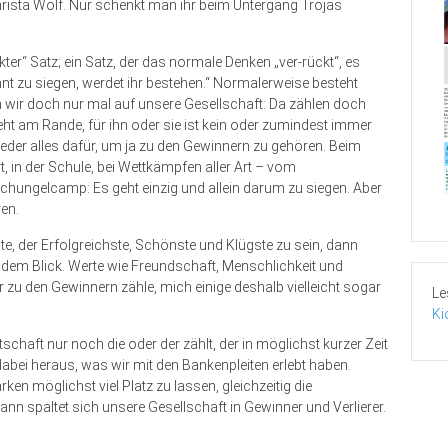
ista Wolf. Nur schenkt man ihr beim Untergang Trojas
ter“ Satz; ein Satz, der das normale Denken „ver-rückt“, es
nnt zu siegen, werdet ihr bestehen.“ Normalerweise besteht
en wir doch nur mal auf unsere Gesellschaft: Da zählen doch
 steht am Rande, für ihn oder sie ist kein oder zumindest immer
jeder alles dafür, um ja zu den Gewinnern zu gehören. Beim
, in der Schule, bei Wettkämpfen aller Art – vom
hungelcamp: Es geht einzig und allein darum zu siegen. Aber
en.
te, der Erfolgreichste, Schönste und Klügste zu sein, dann
s dem Blick. Werte wie Freundschaft, Menschlichkeit und
zu den Gewinnern zähle, mich einige deshalb vielleicht sogar
Le
Ki
schaft nur noch die oder der zählt, der in möglichst kurzer Zeit
abei heraus, was wir mit den Bankenpleiten erlebt haben.
ken möglichst viel Platz zu lassen, gleichzeitig die
n spaltet sich unsere Gesellschaft in Gewinner und Verlierer.