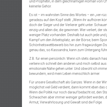
und Prophetin, in dem gleichnamigen Roman von Chr
keinerlei Gehör.
Es ist – im wahrsten Sinne des Wortes – ein „ver-rück
geradezu auf den Kopf stellt. „Wenn ihr aufhören kö
doch der Sieger und der Verlierer geht unter. Schau
einzig und allein die, die gewinnen. Wer verliert, der
weniger Platz vorhanden. Deshalb tut auch jede und 
Kampf um den Arbeitsplatz, an der Börse, beim Sport
Schönheitswettbewerb bis hin zum fragwürdigen Dsc
genau das, so Kassandra, kann zum Untergang führ
Z.B. für einen persönlich: Wenn ich stets danach has
verliere ich schnell den anderen und mich selbst au
emotionale Nähe gehen unter. Und obwohl ich immer 
bewundern, wird mein Leben menschlich ärmer.
Für unsere Gesellschaft als Ganzes: Wenn in der Wirt
möglichst viel Geld verdient, dann kommt eben das d
Wenn die Politik nur noch darauf bedacht ist, den Star
Schwachen aber immer weniger gefördert werden, dan
Armut, Verwahrlosung und Gewalt sind die Folge.