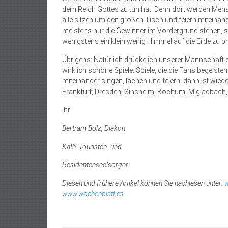
dem Reich Gottes zu tun hat. Denn dort werden Mensc
alle sitzen um den großen Tisch und feiern miteinan
meistens nur die Gewinner im Vordergrund stehen, ste
wenigstens ein klein wenig Himmel auf die Erde zu br
Übrigens: Natürlich drücke ich unserer Mannschaft di
wirklich schöne Spiele. Spiele, die die Fans begeiste
miteinander singen, lachen und feiern, dann ist wiede
Frankfurt, Dresden, Sinsheim, Bochum, M’gladbach
Ihr
Bertram Bolz, Diakon
Kath. Touristen- und
Residentenseelsorger
Diesen und frühere Artikel können Sie nachlesen unter:
w
www.wochenblatt.es