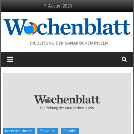
Zum
7. August 2026
Inhalt
springen
Wochenblatt
die
Zeitung
der
Kanarischen
Inseln
Kanarische Inseln
Panorama
Teneriffa