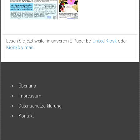
Lesen Sie jetzt weiter in unserem E-Paper bei
United Kiosk
oder
Kiosko y más
.
Über uns
Impressum
Datenschutzerklärung
Kontakt