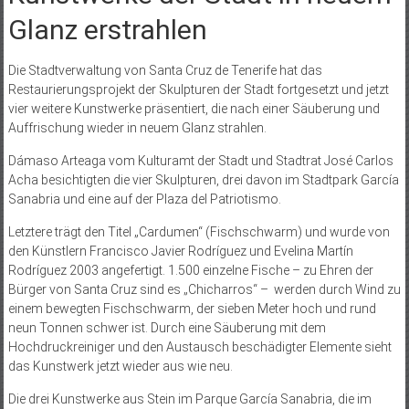
Glanz erstrahlen
Die Stadtverwaltung von Santa Cruz de Tenerife hat das
Restaurierungsprojekt der Skulpturen der Stadt fortgesetzt und jetzt
vier weitere Kunstwerke präsentiert, die nach einer Säuberung und
Auffrischung wieder in neuem Glanz strahlen.
Dámaso Arteaga vom Kulturamt der Stadt und Stadtrat José Carlos
Acha besichtigten die vier Skulpturen, drei davon im Stadtpark García
Sanabria und eine auf der Plaza del Patriotismo.
Letztere trägt den Titel „Cardumen“ (Fischschwarm) und wurde von
den Künstlern Francisco Javier Rodríguez und Evelina Martín
Rodríguez 2003 angefertigt. 1.500 einzelne Fische – zu Ehren der
Bürger von Santa Cruz sind es „Chicharros“ – werden durch Wind zu
einem bewegten Fischschwarm, der sieben Meter hoch und rund
neun Tonnen schwer ist. Durch eine Säuberung mit dem
Hochdruckreiniger und den Austausch beschädigter Elemente sieht
das Kunstwerk jetzt wieder aus wie neu.
Die drei Kunstwerke aus Stein im Parque García Sanabria, die im