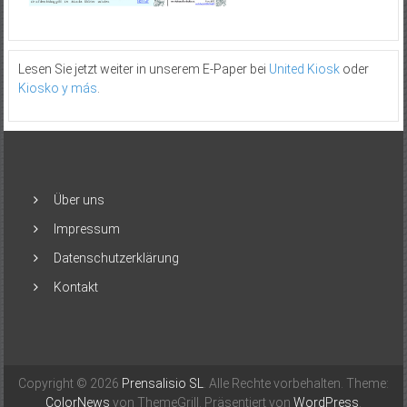
Lesen Sie jetzt weiter in unserem E-Paper bei
United Kiosk
oder
Kiosko y más
.
Über uns
Impressum
Datenschutzerklärung
Kontakt
Copyright © 2026
Prensalisio SL
. Alle Rechte vorbehalten. Theme:
ColorNews
von ThemeGrill. Präsentiert von
WordPress
.