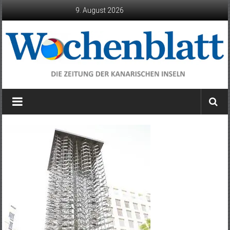
Zum
9. August 2026
Inhalt
springen
Wochenblatt
die
Zeitung
der
Kanarischen
Inseln