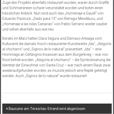
Zuge des Projekts ebenfalls restauriert wurden, waren durch Graffiti
und Schmierereien schwer verunstaltet worden und boten einen
hässlichen Anblick. Nun sind auch das „Homenaje a Gaudí“ von
Eduardo Paolozzi, „Dado para 13“ von Remigio Mendiburu, und
„Homenaje a las Islas Canarias“ von Pablo Serrano wieder sauber
und sehen ebenfalls aus wie neu.
Bereits im März hatten Clara Segura und Dámaso Arteaga vom
Kulturamt die damals frisch restaurierten Kunstwerke „Ida“, „Alegoría
al chicharro“ und „Signos de lo natural“ präsentiert. „Ida“ – eine
Hommage an Gefängnis-Insassen aus dem Bürgerkrieg – war von
Rost befreit worden. „Alegoría al chicharro“ – die Symbolisierung der
Identität der Einwohner von Santa Cruz – war nach einem Raub zwar
wiederaufgefunden worden, es musste jedoch eine Replik gefertigt
werden. Auch „Signos de lo natural“ wurde restauriert.
Beitragsnavigation
Bauruine am Teresitas-Strand wird abgerissen