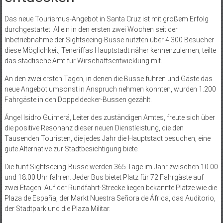
Das neue Tourismus-Angebot in Santa Cruz ist mit großem Erfolg
durchgestartet. Allein in den ersten zwei Wochen seit der
Inbetriebnahme der Sightseeing-Busse nutzten über 4.300 Besucher
diese Möglichkeit, Teneriffas Hauptstadt näher kennenzulernen, teilte
das städtische Amt für Wirschaftsentwicklung mit.
An den zwei ersten Tagen, in denen die Busse fuhren und Gäste das
neue Angebot umsonst in Anspruch nehmen konnten, wurden 1.200
Fahrgäste in den Doppeldecker-Bussen gezählt.
Ángel Isidro Guimerá, Leiter des zuständigen Amtes, freute sich über
die positive Resonanz dieser neuen Dienstleistung, die den
Tausenden Touristen, die jedes Jahr die Hauptstadt besuchen, eine
gute Alternative zur Stadtbesichtigung biete.
Die fünf Sightseeing-Busse werden 365 Tage im Jahr zwischen 10.00
und 18.00 Uhr fahren. Jeder Bus bietet Platz für 72 Fahrgäste auf
zwei Etagen. Auf der Rundfahrt-Strecke liegen bekannte Plätze wie die
Plaza de España, der Markt Nuestra Señora de África, das Auditorio,
der Stadtpark und die Plaza Militar.