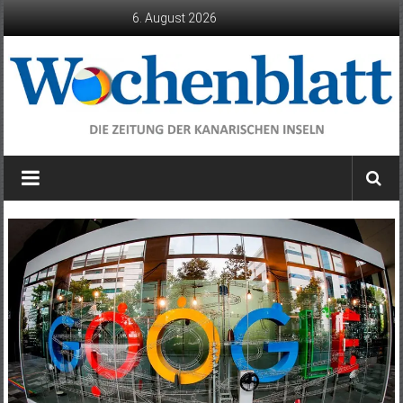
Zum
6. August 2026
Inhalt
springen
Wochenblatt
die
Zeitung
der
Kanarischen
Inseln