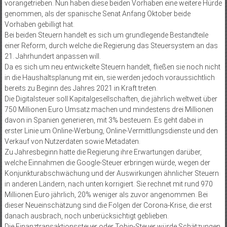
vorangetrieben. Nun haben diese beiden Vorhaben eine weitere Hürde
genommen, als der spanische Senat Anfang Oktober beide
Vorhaben gebilligt hat.
Bei beiden Steuern handelt es sich um grundlegende Bestandteile
einer Reform, durch welche die Regierung das Steuersystem an das
21. Jahrhundert anpassen will.
Da es sich um neu entwickelte Steuern handelt, fließen sie noch nicht
in die Haushaltsplanung mit ein, sie werden jedoch voraussichtlich
bereits zu Beginn des Jahres 2021 in Kraft treten.
Die Digitalsteuer soll Kapitalgesellschaften, die jährlich weltweit über
750 Millionen Euro Umsatz machen und mindestens drei Millionen
davon in Spanien generieren, mit 3% besteuern. Es geht dabei in
erster Linie um Online-Werbung, Online-Vermittlungsdienste und den
Verkauf von Nutzerdaten sowie Metadaten.
Zu Jahresbeginn hatte die Regierung ihre Erwartungen darüber,
welche Einnahmen die Google-Steuer erbringen würde, wegen der
Konjunkturabschwächung und der Auswirkungen ähnlicher Steuern
in anderen Ländern, nach unten korrigiert. Sie rechnet mit rund 970
Millionen Euro jährlich, 20% weniger als zuvor angenommen. Bei
dieser Neueinschätzung sind die Folgen der Corona-Krise, die erst
danach ausbrach, noch unberücksichtigt geblieben.
Die Finanztransaktionssteuer oder Tobin-Steuer würde Schätzungen