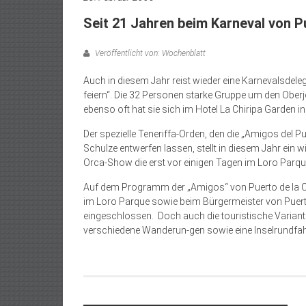
Seit 21 Jahren beim Karneval von P
Veröffentlicht von: Wochenblatt
Auch in diesem Jahr reist wieder eine Karnevalsdeleg
feiern“. Die 32 Personen starke Gruppe um den Ober
ebenso oft hat sie sich im Hotel La Chiripa Garden i
Der spezielle Teneriffa-Orden, den die „Amigos del Pue
Schulze entwerfen lassen, stellt in diesem Jahr ein w
Orca-Show die erst vor einigen Tagen im Loro Parque
Auf dem Programm der „Amigos“ von Puerto de la Cr
im Loro Parque sowie beim Bürgermeister von Puerto
eingeschlossen. Doch auch die touristische Variante
verschiedene Wanderun-gen sowie eine Inselrundfah