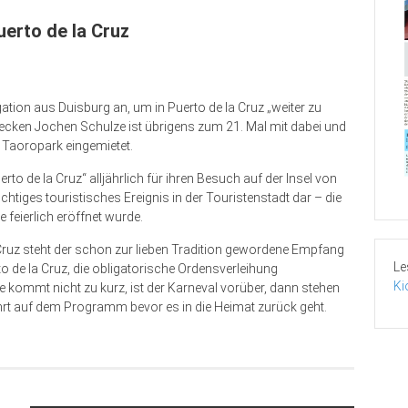
uerto de la Cruz
ation aus Duisburg an, um in Puerto de la Cruz „weiter zu
jecken Jochen Schulze ist übrigens zum 21. Mal mit dabei und
n Taoropark eingemietet.
rto de la Cruz“ alljährlich für ihren Besuch auf der Insel von
ichtiges touristisches Ereignis in der Touristenstadt dar – die
 feierlich eröffnet wurde.
uz steht der schon zur lieben Tradition gewordene Empfang
Le
 de la Cruz, die obligatorische Ordensverleihung
Ki
 kommt nicht zu kurz, ist der Karneval vorüber, dann stehen
rt auf dem Programm bevor es in die Heimat zurück geht.