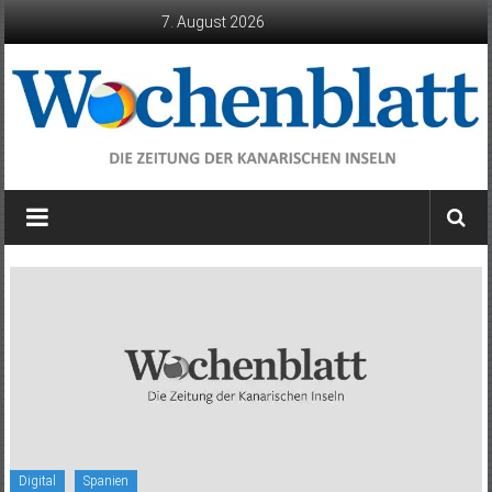
Zum
7. August 2026
Inhalt
springen
Wochenblatt
die
Zeitung
der
Kanarischen
Inseln
Digital
Spanien