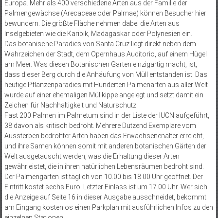
Europa. Mehr als 400 verschiedene Arten aus der Familie der
Palmengewächse (Arecaceae oder Palmae) können Besucher hier
bewundern. Die größte Fläche nehmen dabei die Arten aus
Inselgebieten wie die Karibik, Madagaskar oder Polynesien ein.
Das botanische Paradies von Santa Cruz liegt direkt neben dem
Wahrzeichen der Stadt, dem Opernhaus Auditorio, auf einem Hügel
am Meer. Was diesen Botanischen Garten einzigartig macht, ist,
dass dieser Berg durch die Anhäufung von Müll entstanden ist. Das
heutige Pflanzenparadies mit Hunderten Palmenarten aus aller Welt
wurde auf einer ehemaligen Müllkippe angelegt und setzt damit ein
Zeichen für Nachhaltigkeit und Naturschutz.
Fast 200 Palmen im Palmetum sind in der Liste der IUCN aufgeführt,
38 davon als kritisch bedroht. Mehrere Dutzend Exemplare vom
Aussterben bedrohter Arten haben das Erwachsenenalter erreicht,
und ihre Samen können somit mit anderen botanischen Gärten der
Welt ausgetauscht werden, was die Erhaltung dieser Arten
gewährleistet, die in ihren natürlichen Lebensräumen bedroht sind.
Der Palmengarten ist täglich von 10.00 bis 18.00 Uhr geöffnet. Der
Eintritt kostet sechs Euro. Letzter Einlass ist um 17.00 Uhr. Wer sich
die Anzeige auf Seite 16 in dieser Ausgabe ausschneidet, bekommt
am Eingang kostenlos einen Parkplan mit ausführlichen Infos zu den
einzelnen Stationen.