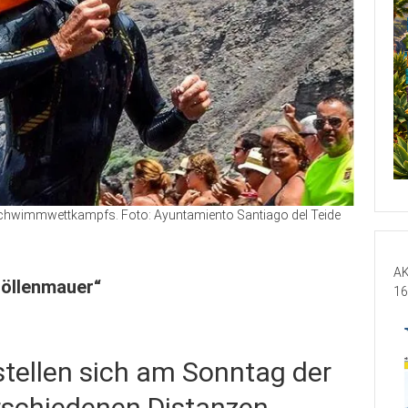
Schwimmwettkampfs. Foto: Ayuntamiento Santiago del Teide
AK
öllenmauer“
16
tellen sich am Sonntag der
rschiedenen Distanzen