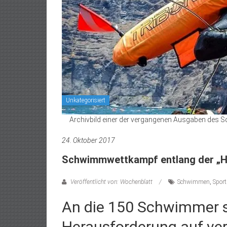
Unkategorisiert
Archivbild einer der vergangenen Ausgaben des 
24. Oktober 2017
Schwimmwettkampf entlang der „H
Veröffentlicht von: Wochenblatt
Schwimmen
,
Sport
An die 150 Schwimmer s
Herausforderung auf ve