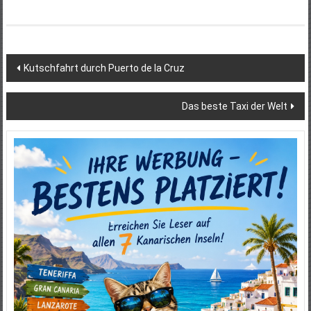
Beitragsnavigation
Kutschfahrt durch Puerto de la Cruz
Das beste Taxi der Welt