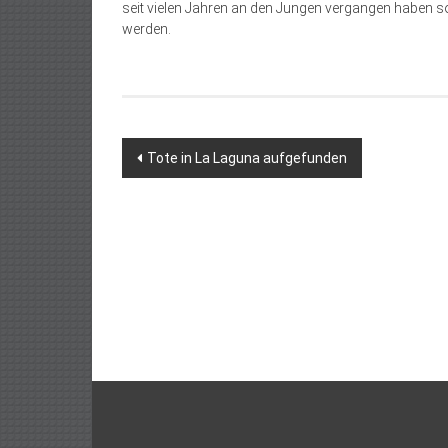
seit vielen Jahren an den Jungen vergangen haben s
werden.
Beitragsnavigation
Tote in La Laguna aufgefunden