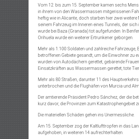
Vom 12. bis zum 15. September kamen sechs Mensch
in ihrem von den Wassermassen mitgerissenen Fahrz
heftig wie in Alicante, doch starben hier zwei weite
seinem Fahrzeug im Inneren eines Tunnels, der sich in
wurde bei Baza (Granada) tot aufgefunden. In Benferr
Orihuela wurde ein weiterer Ertrunkener geborgen.
Mehr als 1.100 Soldaten und zahlreiche Fahrzeuge, 
betroffenen Gebiete gesandt, um die Einwohner zu e
wurden von Autodächern gerettet, gebärende Frauen
Einsatzkräften aus Wassermassen gerettet, tote T
Mehr als 80 Straßen, darunter 11 des Hauptverkehrs
unterbrochen und die Flughäfen von Murcia und Alme
Der amtierende Präsident Pedro Sánchez, der die bet
kurz davor, die Provinzen zum Katastrophengebiet zu
Die materiellen Schäden gehen ins Unermessliche.
Am 15. September zog der Kaltlufttropfen in das Lan
aufgehoben, in weiteren 14 aufrechterhalten.