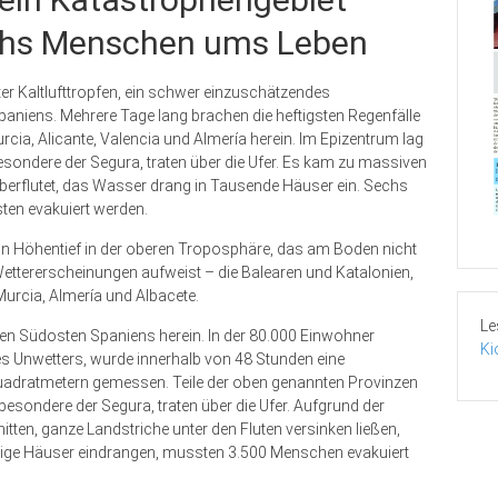
chs Menschen ums Leben
r Kaltlufttropfen, ein schwer einzuschätzendes
aniens. Mehrere Tage lang brachen die heftigsten Regenfälle
cia, Alicante, Valencia und Almería herein. Im Epizentrum lag
sbesondere der Segura, traten über die Ufer. Es kam zu massiven
rflutet, das Wasser drang in Tausende Häuser ein. Sechs
en evakuiert werden.
ein Höhentief in der oberen Troposphäre, das am Boden nicht
 Wettererscheinungen aufweist – die Balearen und Katalonien,
Murcia, Almería und Albacete.
Le
 den Südosten Spaniens herein. In der 80.000 Einwohner
Ki
 Unwetters, wurde innerhalb von 48 Stunden eine
uadratmetern gemessen. Teile der oben genannten Provinzen
esondere der Segura, traten über die Ufer. Aufgrund der
ten, ganze Landstriche unter den Fluten versinken ließen,
ige Häuser eindrangen, mussten 3.500 Menschen evakuiert