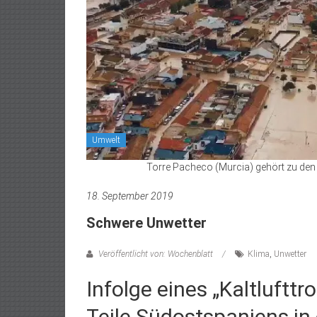
Umwelt
Torre Pacheco (Murcia) gehört zu den 
18. September 2019
Schwere Unwetter
Veröffentlicht von: Wochenblatt
Klima
,
Unwetter
Infolge eines „Kaltluftt
Teile Südostspaniens in