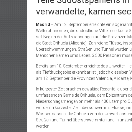
verwandelte, kamen se
Madrid
– Am 12. September erreichte ein sogenannte
Wetterphänomen, die südöstliche Mittelmeerküste Sp
seit Beginn der Aufzeichnungen auf die Provinzen Mur
die Stadt Orihuela (Alicante). Zahlreiche Flüsse, in
Überschwemmungen. Straßen und Tunnel wurden übe
Menschen kamen ums Leben. 3.500 Personen musst
Bereits am 10. September erreichte das Unwetter – 
als Tiefdruckgebiet erkennbar ist, jedoch dieselben
am 12. September die Provinzen Valencia, Alicante, 
In kürzester Zeit brachen gewaltige Regenfälle über
umfassenden Gemeide Orihuela, dem Epizentrum des
Niederschlagsmenge von mehr als 400 Litern pro Q
wurden in kürzester Zeit überschwemmt. Flüsse, insb
Wassermassen, die Orihuela von der Umwelt abschnit
Straßen und Tunnel überschwemmten und in unzähl
werden.