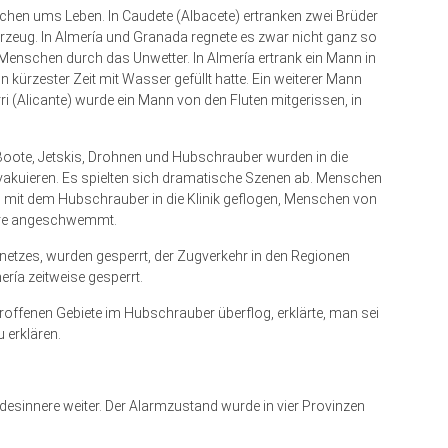
en ums Leben. In Caudete (Albacete) ertranken zwei Brüder
eug. In Almería und Granada regnete es zwar nicht ganz so
re Menschen durch das Unwetter. In Almería ertrank ein Mann in
 kürzester Zeit mit Wasser gefüllt hatte. Ein weiterer Mann
i (Alicante) wurde ein Mann von den Fluten mitgerissen, in
Boote, Jetskis, Drohnen und Hubschrauber wurden in die
vakuieren. Es spielten sich dramatische Szenen ab. Menschen
 mit dem Hubschrauber in die Klinik geflogen, Menschen von
iere angeschwemmt.
netzes, wurden gesperrt, der Zugverkehr in den Regionen
ría zeitweise gesperrt.
roffenen Gebiete im Hubschrauber überflog, erklärte, man sei
 erklären.
desinnere weiter. Der Alarmzustand wurde in vier Provinzen