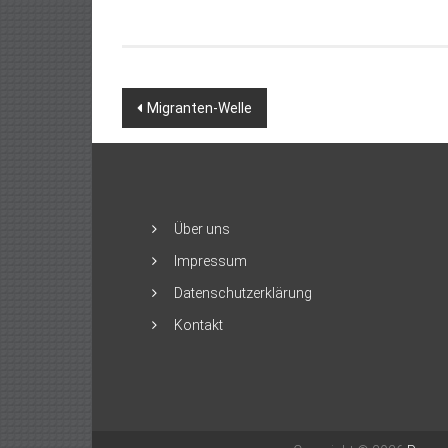
Beitragsnavigation
Migranten-Welle
Über uns
Impressum
Datenschutzerklärung
Kontakt