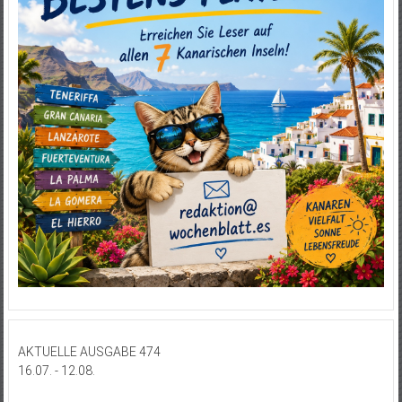
AKTUELLE AUSGABE 474
16.07. - 12.08.