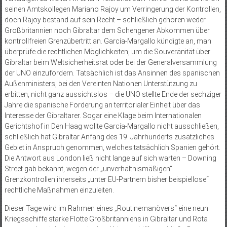
seinen Amtskollegen Mariano Rajoy um Verringerung der Kontrollen,
doch Rajoy bestand auf sein Recht – schließlich gehören weder
Großbritannien noch Gibraltar dem Schengener Abkommen über
kontrollfreien Grenzübertritt an. García-Margallo kündigte an, man
überprüfe die rechtlichen Möglichkeiten, um die Souveränität über
Gibraltar beim Weltsicherheitsrat oder bei der Generalversammlung
der UNO einzufordern. Tatsächlich ist das Ansinnen des spanischen
Außenministers, bei den Vereinten Nationen Unterstützung zu
erbitten, nicht ganz aussichtslos – die UNO stellte Ende der sechziger
Jahre die spanische Forderung an territorialer Einheit über das
Interesse der Gibraltarer. Sogar eine Klage beim Internationalen
Gerichtshof in Den Haag wollte García-Margallo nicht ausschließen,
schließlich hat Gibraltar Anfang des 19. Jahrhunderts zusätzliches
Gebiet in Anspruch genommen, welches tatsächlich Spanien gehört.
Die Antwort aus London ließ nicht lange auf sich warten – Downing
Street gab bekannt, wegen der „unverhältnismäßigen“
Grenzkontrollen ihrerseits „unter EU-Partnern bisher beispiellose“
rechtliche Maßnahmen einzuleiten.
Dieser Tage wird im Rahmen eines „Routinemanövers“ eine neun
Kriegsschiffe starke Flotte Großbritanniens in Gibraltar und Rota