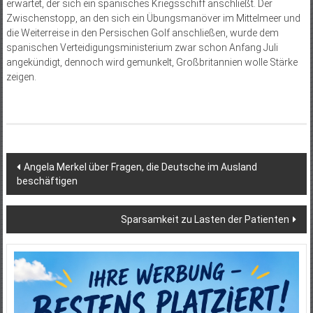
erwartet, der sich ein spanisches Kriegsschiff anschließt. Der
Zwischenstopp, an den sich ein Übungsmanöver im Mittelmeer und
die Weiterreise in den Persischen Golf anschließen, wurde dem
spanischen Verteidigungsministerium zwar schon Anfang Juli
angekündigt, dennoch wird gemunkelt, Großbritannien wolle Stärke
zeigen.
Beitragsnavigation
Angela Merkel über Fragen, die Deutsche im Ausland
beschäftigen
Sparsamkeit zu Lasten der Patienten