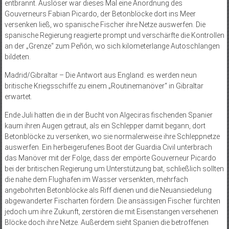
entbrannt. Auslöser war dieses Mal eine Anordnung des
Gouverneurs Fabian Picardo, der Betonblöcke dort ins Meer
versenken ließ, wo spanische Fischer ihre Netze auswerfen. Die
spanische Regierung reagierte prompt und verschärfte die Kontrollen
an der „Grenze“ zum Peñón, wo sich kilometerlange Autoschlangen
bildeten.
Madrid/Gibraltar – Die Antwort aus England: es werden neun
britische Kriegsschiffe zu einem „Routinemanöver“ in Gibraltar
erwartet.
Ende Juli hatten die in der Bucht von Algeciras fischenden Spanier
kaum ihren Augen getraut, als ein Schlepper damit begann, dort
Betonblöcke zu versenken, wo sie normalerweise ihre Schleppnetze
auswerfen. Ein herbeigerufenes Boot der Guardia Civil unterbrach
das Manöver mit der Folge, dass der empörte Gouverneur Picardo
bei der britischen Regierung um Unterstützung bat, schließlich sollten
die nahe dem Flughafen im Wasser versenkten, mehrfach
angebohrten Betonblöcke als Riff dienen und die Neuansiedelung
abgewanderter Fischarten fördern. Die ansässigen Fischer fürchten
jedoch um ihre Zukunft, zerstören die mit Eisenstangen versehenen
Blöcke doch ihre Netze. Außerdem sieht Spanien die betroffenen