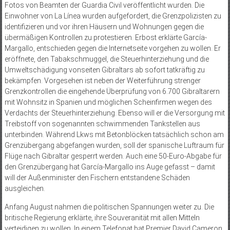
Fotos von Beamten der Guardia Civil veröffentlicht wurden. Die
Einwohner von La Línea wurden aufgefordert, die Grenzpolizisten zu
identifizieren und vor ihren Häusern und Wohnungen gegen die
übermäßigen Kontrollen zu protestieren. Erbost erklärte García-
Margallo, entschieden gegen die Internetseite vorgehen zu wollen. Er
eröffnete, den Tabakschmuggel, die Steuerhinterziehung und die
Umweltschädigung vonseiten Gibraltars ab sofort tatkräftig zu
bekämpfen. Vorgesehen ist neben der Weiterführung strenger
Grenzkontrollen die eingehende Überprüfung von 6.700 Gibraltarern
mit Wohnsitz in Spanien und möglichen Scheinfirmen wegen des
Verdachts der Steuerhinterziehung. Ebenso will er die Versorgung mit
Treibstoff von sogenannten schwimmenden Tankstellen aus
unterbinden. Während Lkws mit Betonblöcken tatsächlich schon am
Grenzübergang abgefangen wurden, soll der spanische Luftraum für
Flüge nach Gibraltar gesperrt werden. Auch eine 50-Euro-Abgabe für
den Grenzübergang hat García-Margallo ins Auge gefasst – damit
will der Außenminister den Fischern entstandene Schäden
ausgleichen.
Anfang August nahmen die politischen Spannungen weiter zu. Die
britische Regierung erklärte, ihre Souveranität mit allen Mitteln
verteidigen zu wollen. In einem Telefonat bat Premier David Cameron