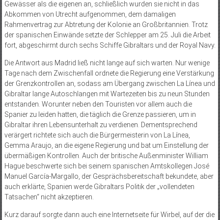
Gewässer als die eigenen an, schließlich wurden sie nicht in das
Abkommen von Utrecht aufgenommen, dem damaligen
Rahmenvertrag zur Abtretung der Kolonie an Großbritannien. Trotz
der spanischen Einwände setzte der Schlepper am 25. Juli die Arbeit
fort, abgeschirmt durch sechs Schiffe Gibraltars und der Royal Navy.
Die Antwort aus Madrid ließ nicht lange auf sich warten. Nur wenige
Tage nach dem Zwischenfall ordnete die Regierung eine Verstärkung
der Grenzkontrollen an, sodass am Übergang zwischen La Línea und
Gibraltar lange Autoschlangen mit Wartezeiten bis zu neun Stunden
entstanden. Worunter neben den Touristen vor allem auch die
Spanier zu leiden hatten, die täglich die Grenze passieren, um in
Gibraltar ihren Lebensunterhalt zu verdienen. Dementsprechend
verärgert richtete sich auch die Bürgermeisterin von La Línea,
Gemma Araujo, an die eigene Regierung und bat um Einstellung der
übermäßigen Kontrollen. Auch der britische Außenminister William
Hague beschwerte sich bei seinem spanischen Amtskollegen José
Manuel García-Margallo, der Gesprächsbereitschaft bekundete, aber
auch erklärte, Spanien werde Gibraltars Politik der „vollendeten
Tatsachen“ nicht akzeptieren.
Kurz darauf sorgte dann auch eine Internetseite für Wirbel, auf der die