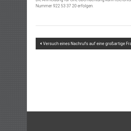
Nummer 922 53 37 20 erfolgen.
Beitragsnavigation
Versuch eines Nachrufs auf eine großartige Fr