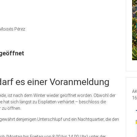
Moisés Pérez
geöffnet
arf es einer Voranmeldung
AK
eide, ist nach dem Winter wieder geöffnet worden. Obwohl der
16
e hat sich längst zu Eisplatten verhärtet – beschloss die
r zu öffnen.
gewährt denjenigen Unterschlupf und ein Nachtquartier, die den
h (Montag bis Freitag von 8.00 bis 14.00 Uhr) unter der