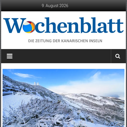
Zum
9. August 2026
Inhalt
springen
Wochenblatt
die
Zeitung
der
Kanarischen
Inseln