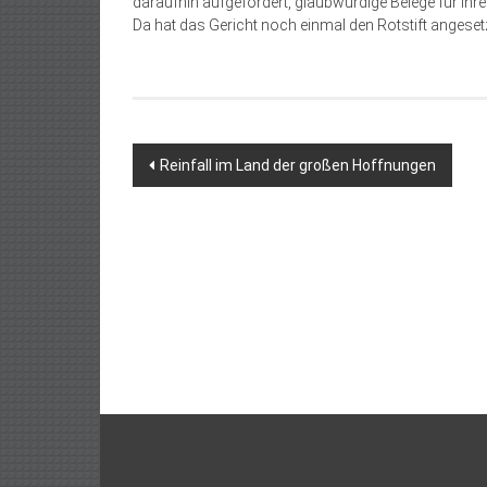
daraufhin aufgefordert, glaubwürdige Belege für ihr
Da hat das Gericht noch einmal den Rotstift anges
Beitragsnavigation
Reinfall im Land der großen Hoffnungen