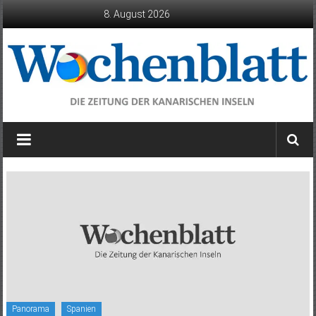
Zum
8. August 2026
Inhalt
springen
Wochenblatt
die
Zeitung
der
Kanarischen
Inseln
Panorama
Spanien