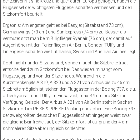
der Zeitschrift sind kreuz und quer durch Europa geflogen, haben die
Flugsessel der wichtigsten Fluggesellschaften vermessen und den
Sitzkomfort beurteilt.
Ergebnis: Am engsten geht es bei Easyjet (Sitzabstand 73 cm),
Germanwings (73 cm) und Sun Express (74 cm) zu. Besser als
vermutet sitzt man beim Billigflieger Ryanair (76 cm), der damit auf
Augenhöhe mit den Ferienfliegern Air Berlin, Condor, TUIfly und
Liniengesellschaften wie Lufthansa, Swiss und Austrian Airlines liegt.
Doch nicht nur der Sitzabstand, sondern auch die Sitzbreite trägt
entscheidend zum Sitzkomfort bei. Das wiederum hängt vom
Flugzeugtyp und von der Sitzreihe ab: Während in die
Kurzstreckenjets A 319, A 320 und A 321 von Airbus bis zu 46 cm
Sitzbreite möglich ist, stehen den Fluggästen in der Boeing 737, die u.
a. bei Ryan-air und TUIfly im Einsatz ist, max. 44 cm pro Sitz zur
Verfügung. Beispiel: Der Airbus A 321 von Air Berlin steht in Sachen
Sitzkomfort im REISE & PREISE-Ranking ganz oben. Eine Boeing 737
der zweitgrößten deutschen Fluggesellschaft hingegen weist zwar
die gleiche Beinfreiheit auf, der Sitzkomfort ist aufgrund der 4 cm
schmaleren Sitze aber ungleich schlechter.
Auch die Wahl der Sitzreihe ist von Bedeutung: Ein Flugzeug verjüngt