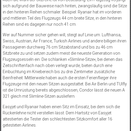
sich aufgrund der Bauweise nach hinten, zwangsläufig sind die Sitze
in den hinteren Reihen schmaler. Beispiel: Ryanair hat im vorderen
und mittleren Teil des Flugzeugs 44 cm breite Sitze, in den hinteren
Reihen sind es dagegen nur noch 41 cm.
Wer auf Nummer sicher gehen will, steigt auf Linie um. Lufthansa,
Swiss, Austrian, Air France, Turkish Airlines und andere billigen ihren
Passagieren durchweg 76 cm Sitzabstand und bis zu 46 cm
Sitzbreite zu und setzen zudem meist die neueste Generation von
Flugzeugsesseln ein. Die schlanken »Slimline-Sitze«, bei denen das
Zeitschriftenfach nach oben verlegt wurde, bieten durch eine
Einbuchtung im Kniebereich bis zu drei Zentimeter zusätzliche
Beinfreiheit. Mittlerweile haben auch die ersten Ferienflieger ihre
Flugzeuge mit den neuen Sitzen ausgestattet. Bei Air Berlin und TUIfly
ist die Umrüstung bereits abgeschlossen, Condor lässt die neuen A
321 gleich mit Slimline-Sitzen ausliefern.
Easyjet und Ryanair haben einen Sitz im Einsatz, bei dem sich die
Rückenlehne nicht verstellen lässt. Dem Hartsitz von Easyjet
attestierten die Tester den schlechtesten Sitzkomfort aller 16
getesteten Airlines.