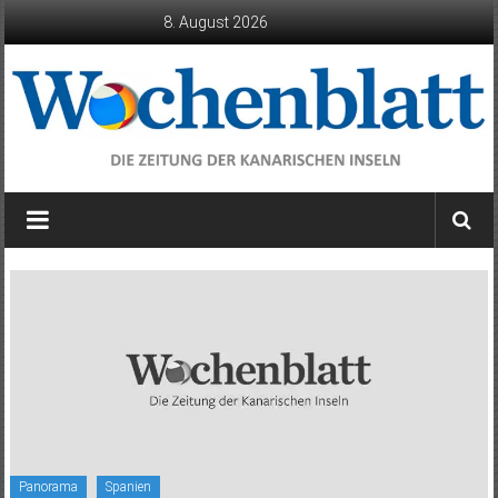
Zum
8. August 2026
Inhalt
springen
Wochenblatt
die
Zeitung
der
Kanarischen
Inseln
Panorama
Spanien