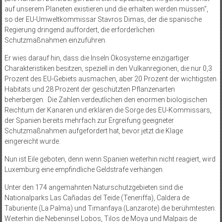
auf unserem Planeten existieren und die erhalten werden müssen“,
so der EU-Umweltkommissar Stavros Dimas, der die spanische
Regierung dringend auffordert, die erforderlichen
Schutzmaßnahmen einzuführen.
Er wies darauf hin, dass die Inseln Ökosysteme einzigartiger
Charakteristiken besitzen, speziell in den Vulkanregionen, die nur 0,3
Prozent des EU-Gebiets ausmachen, aber 20 Prozent der wichtigsten
Habitats und 28 Prozent der geschützten Pflanzenarten
beherbergen. Die Zahlen verdeutlichen den enormen biologischen
Reichtum der Kanaren und erklären die Sorge des EU-Kommissars,
der Spanien bereits mehrfach zur Ergreifung geeigneter
Schutzmaßnahmen aufgefordert hat, bevor jetzt die Klage
eingereicht wurde.
Nun ist Eile geboten, denn wenn Spanien weiterhin nicht reagiert, wird
Luxemburg eine empfindliche Geldstrafe verhängen.
Unter den 174 angemahnten Naturschutzgebieten sind die
Nationalparks Las Cañadas del Teide (Teneriffa), Caldera de
Taburiente (La Palma) und Timanfaya (Lanzarote) die berühmtesten.
Weiterhin die Nebeninsel Lobos, Tilos de Moya und Malpais de