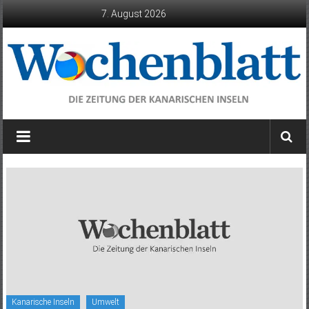
Zum
7. August 2026
Inhalt
springen
Wochenblatt
die
Zeitung
der
Kanarischen
Inseln
Kanarische Inseln
Umwelt