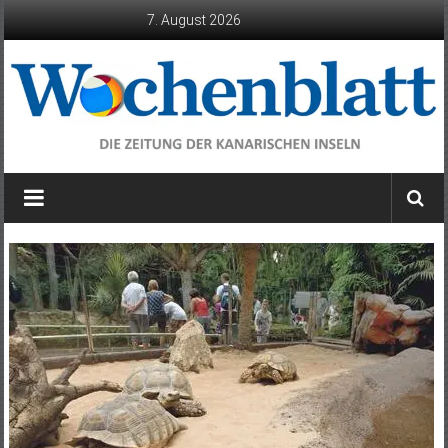
Zum
7. August 2026
Inhalt
springen
Wochenblatt
die
Zeitung
der
Kanarischen
Inseln