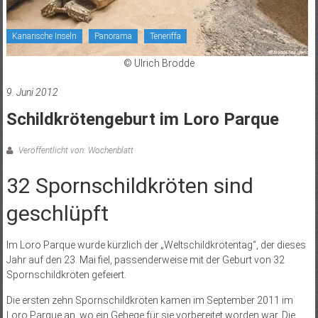
Kanarische Inseln
Panorama
Teneriffa
© Ulrich Brodde
9. Juni 2012
Schildkrötengeburt im Loro Parque
Veröffentlicht von: Wochenblatt
32 Spornschildkröten sind
geschlüpft
Im Loro Parque wurde kürzlich der „Weltschildkrötentag“, der dieses
Jahr auf den 23. Mai fiel, passenderweise mit der Geburt von 32
Spornschildkröten gefeiert.
Die ersten zehn Spornschildkröten kamen im September 2011 im
Loro Parque an, wo ein Gehege für sie vorbereitet worden war. Die